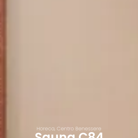
Horeca, Centro Benessere
Sauna C84