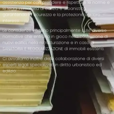
assistenza per comprendere e rispettare le norme e
le leggi in materia di edilizia e urbanistica,
garantendo la sicurezza e la protezione dei loro
interessi.
Le consulenze vertono principalmente sulle diverse
normative che entrano in gioco nella costruzione di
nuovi edifici, nella ristrutturazione e in caso di
SANATORIA E REGOLARIZZAZIONE di immobili esistenti.
Ci avvaliamo inoltre della collaborazione di diversi
esperti legali specializzati in diritto urbanistico ed
edilizio.